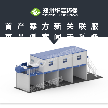
首
产
案
方
新
关
联
服
页
品
例
案
闻
于
系
务