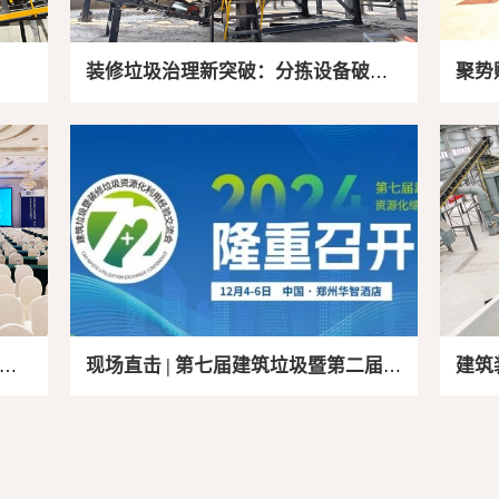
装修垃圾治理新突破：分拣设备破解
聚势
环保困局
垃圾
顺利
暨
现场直击 | 第七届建筑垃圾暨第二届装
建筑
验
修垃圾资源化综合利用经验交流会隆
垃圾
重召开！