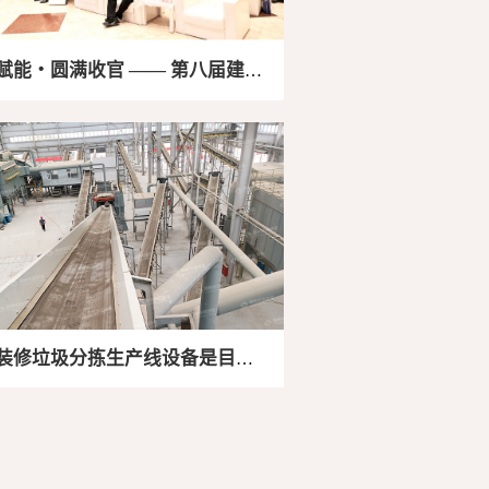
赋能・圆满收官 —— 第八届建筑
暨第三届装修垃圾资源化交流会
落幕
装修垃圾分拣生产线设备是目前
处理行业中的有效设备