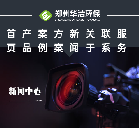
首
产
案
方
新
关
联
服
页
品
例
案
闻
于
系
务