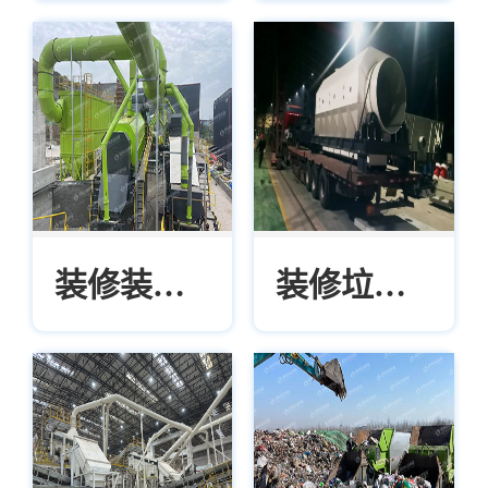
垃圾分拣
垃圾分拣
设备精细
设备智能
筛分，粒
识别，精
度可控
准无误
装修装潢
装修垃圾
垃圾分拣
处理新利
设备稳定
器：高效
运行，持
稳定的分
续作业
拣设备登